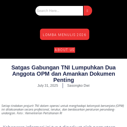
LOMBA MENULIS 2026
ABOUT US
Satgas Gabungan TNI Lumpuhkan Dua
Anggota OPM dan Amankan Dokumen
Penting
July 31, 2025
Sasongko Dwi
Setiap tindakan prajurit TNI dalam operasi untuk menghadapi kelompok bersenjata (OPM)
ini dilaksanakan secara profesional, terukur, dan berdasarkan peraturan perundang-
undangan. Foto : Kementerian Pertahanan RI