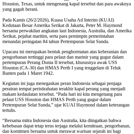
Houston, Texas, untuk mengenang kapal tersebut dan para awaknya
yang gagah berani.
Pada Kamis (26/2/2026), Kuasa Usaha Ad Interim (KUAI)
Kedutaan Besar Amerika Serikat di Jakarta, Peter M. Haymond
bersama perwakilan angkatan laut Indonesia, Australia, dan Amerika
Serikat, pejabat maritim, serta para pemimpin pemerintahan
menandai peringatan 84 tahun Pertempuran Selat Sunda.
Upacara ini merupakan bentuk penghormatan atas keberanian dan
pengorbanan tertinggi para pelaut dan marinir yang gugur dalam
pertempuran Perang Dunia II tersebut, khususnya awak USS
Houston (CA-30) dan HMAS Perth I yang tenggelam di Teluk
Banten pada 1 Maret 1942.
Kegiatan ini juga menegaskan peran Indonesia sebagai penjaga
perairan tempat peristirahatan terakhir kapal perang yang menjadi
makam kedaulatan tersebut. “Pada hari ini kita mengenang para
pelaut USS Houston dan HMAS Perth yang gugur dalam
Pertempuran Selat Sunda,” ujar KUAI Haymond dalam keterangan
tertulis.
“Bersama mitra Indonesia dan Australia, kita diingatkan bahwa
kebebasan dapat tetap terus terjaga melalui kemitraan, pengorbanan,
dan komitmen bersama untuk merawat warisan sejarah ini bagi