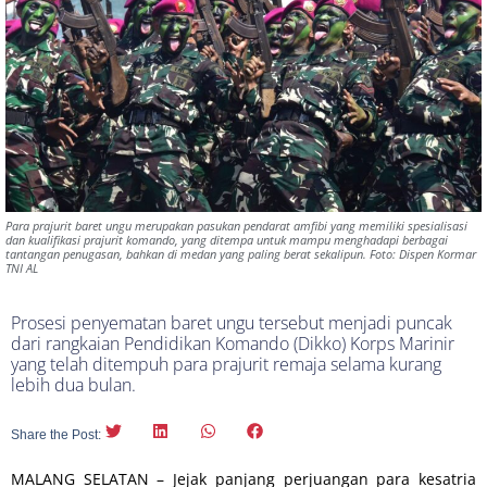
Para prajurit baret ungu merupakan pasukan pendarat amfibi yang memiliki spesialisasi
dan kualifikasi prajurit komando, yang ditempa untuk mampu menghadapi berbagai
tantangan penugasan, bahkan di medan yang paling berat sekalipun. Foto: Dispen Kormar
TNI AL
Prosesi penyematan baret ungu tersebut menjadi puncak
dari rangkaian Pendidikan Komando (Dikko) Korps Marinir
yang telah ditempuh para prajurit remaja selama kurang
lebih dua bulan.
Share the Post:
MALANG SELATAN – Jejak panjang perjuangan para kesatria