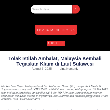
LOMBA MENULIS 2026
ABOUT US
Tolak Istilah Ambalat, Malaysia Kembali
Tegaskan Klaim di Laut Sulawesi
August 6, 2025
Lina Nursanty
Menteri Luar Negeri Malaysia Datuk Seri Mohamad Hasan (kiri) menyambut Menlu RI
Sugiono dalam menghadiri KTT ASEAN ke-46 di Kuala Lumpur, Malaysia pada 24 Mei 2025
lalu. Malaysia bersikukuh bahwa Blok ND-6 dan ND-7 Ambalat berada dalam wilayah
kedaulatan Malaysia. Mereka menyebutnya Laut Sulawesi dan menolak penggunaan istilah
Ambalat. Foto : x.com/tokmatn9