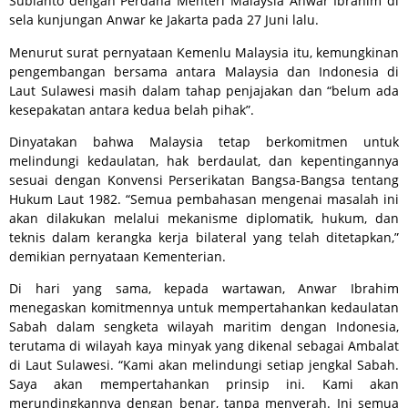
Subianto dengan Perdana Menteri Malaysia Anwar Ibrahim di
sela kunjungan Anwar ke Jakarta pada 27 Juni lalu.
Menurut surat pernyataan Kemenlu Malaysia itu, kemungkinan
pengembangan bersama antara Malaysia dan Indonesia di
Laut Sulawesi masih dalam tahap penjajakan dan “belum ada
kesepakatan antara kedua belah pihak”.
Dinyatakan bahwa Malaysia tetap berkomitmen untuk
melindungi kedaulatan, hak berdaulat, dan kepentingannya
sesuai dengan Konvensi Perserikatan Bangsa-Bangsa tentang
Hukum Laut 1982. “Semua pembahasan mengenai masalah ini
akan dilakukan melalui mekanisme diplomatik, hukum, dan
teknis dalam kerangka kerja bilateral yang telah ditetapkan,”
demikian pernyataan Kementerian.
Di hari yang sama, kepada wartawan, Anwar Ibrahim
menegaskan komitmennya untuk mempertahankan kedaulatan
Sabah dalam sengketa wilayah maritim dengan Indonesia,
terutama di wilayah kaya minyak yang dikenal sebagai Ambalat
di Laut Sulawesi. “Kami akan melindungi setiap jengkal Sabah.
Saya akan mempertahankan prinsip ini. Kami akan
merundingkannya dengan benar, tanpa menyerah. Ini semua