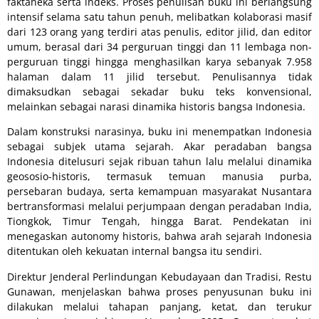
faktaneka serta indeks. Proses penulisan buku ini berlangsung
intensif selama satu tahun penuh, melibatkan kolaborasi masif
dari 123 orang yang terdiri atas penulis, editor jilid, dan editor
umum, berasal dari 34 perguruan tinggi dan 11 lembaga non-
perguruan tinggi hingga menghasilkan karya sebanyak 7.958
halaman dalam 11 jilid tersebut. Penulisannya tidak
dimaksudkan sebagai sekadar buku teks konvensional,
melainkan sebagai narasi dinamika historis bangsa Indonesia.
Dalam konstruksi narasinya, buku ini menempatkan Indonesia
sebagai subjek utama sejarah. Akar peradaban bangsa
Indonesia ditelusuri sejak ribuan tahun lalu melalui dinamika
geososio-historis, termasuk temuan manusia purba,
persebaran budaya, serta kemampuan masyarakat Nusantara
bertransformasi melalui perjumpaan dengan peradaban India,
Tiongkok, Timur Tengah, hingga Barat. Pendekatan ini
menegaskan autonomy historis, bahwa arah sejarah Indonesia
ditentukan oleh kekuatan internal bangsa itu sendiri.
Direktur Jenderal Perlindungan Kebudayaan dan Tradisi, Restu
Gunawan, menjelaskan bahwa proses penyusunan buku ini
dilakukan melalui tahapan panjang, ketat, dan terukur