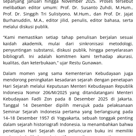
sepanjang Januari hingga November 2025. Proses tersebut
melibatkan editor umum: Prof. Dr. Susanto Zuhdi, M.Hum.,
Prof. Dr. Singgih Tri Sulistyono, M.Hum., dan Prof. Dr. Jajat
Burhanuddin, M.A., editor jilid, penulis, editor bahasa, serta
melalui diskusi publik.
“Kami memastikan setiap tahap penulisan berjalan sesuai
kaidah akademik, mulai dari sinkronisasi metodologi,
penyuntingan substansi, diskusi publik, hingga penyelarasan
bibliografi. Ini adalah komitmen kami terhadap akurasi,
kualitas, dan keterbukaan,” ujar Restu Gunawan.
Dalam momen yang sama Kementerian Kebudayaan juga
mendorong peningkatan kesadaran sejarah dengan penetapan
Hari Sejarah melalui Keputusan Menteri Kebudayaan Republik
Indonesia Nomor 206/M/2025 yang ditandatangani Menteri
Kebudayaan Fadli Zon pada 8 Desember 2025 di Jakarta.
Tanggal 14 Desember dipilih merujuk pada pelaksanaan
Seminar Sejarah Indonesia pertama yang berlangsung pada
14–18 Desember 1957 di Yogyakarta, sebuah tonggak penting
dalam sejarah historiografi Indonesia. Ia menambahkan bahwa
penetapan Hari Sejarah dan peluncuran buku ini memiliki