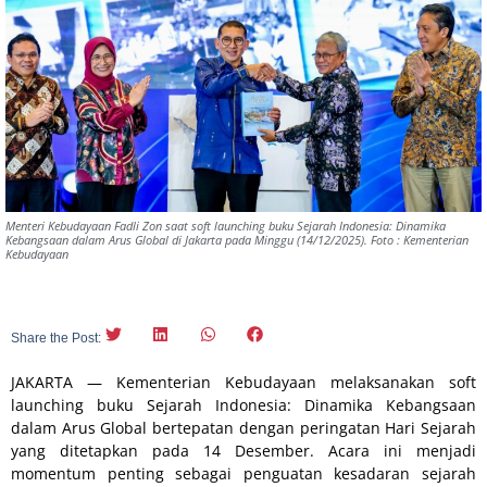
Menteri Kebudayaan Fadli Zon saat soft launching buku Sejarah Indonesia: Dinamika
Kebangsaan dalam Arus Global di Jakarta pada Minggu (14/12/2025). Foto : Kementerian
Kebudayaan
Share the Post:
JAKARTA — Kementerian Kebudayaan melaksanakan soft
launching buku Sejarah Indonesia: Dinamika Kebangsaan
dalam Arus Global bertepatan dengan peringatan Hari Sejarah
yang ditetapkan pada 14 Desember. Acara ini menjadi
momentum penting sebagai penguatan kesadaran sejarah