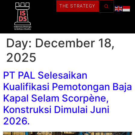
THE STRATEGY
Day:
December 18,
2025
PT PAL Selesaikan
Kualifikasi Pemotongan Baja
Kapal Selam Scorpène,
Konstruksi Dimulai Juni
2026.