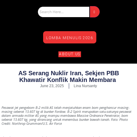
LOMBA MENULIS 2026
ABOUT US
AS Serang Nuklir Iran, Sekjen PBB
Khawatir Konflik Makin Membara
June 23, 2025
Lina Nursanty
Pesawat jet pengebom B-2 milik AS telah menjatuhkan enam bom penghancur masing-
masing seberat 13.607 kg di bunker Fordow. B-2 Spirit merupakan satu-satunya pesawat
dalam armada militer AS yang mampu membawa Massive Ordnance Penetrator, bom
seberat 13.607 kg, yang dirancang untuk menembus bunker bawah tanah. Foto: Photo
Credit: Northrop Grumman/U.S. Air Force