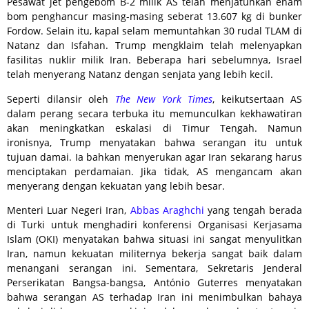
Pesawat jet pengebom B-2 milik AS telah menjatuhkan enam
bom penghancur masing-masing seberat 13.607 kg di bunker
Fordow. Selain itu, kapal selam memuntahkan 30 rudal TLAM di
Natanz dan Isfahan. Trump mengklaim telah melenyapkan
fasilitas nuklir milik Iran. Beberapa hari sebelumnya, Israel
telah menyerang Natanz dengan senjata yang lebih kecil.
Seperti dilansir oleh
The New York Times
, keikutsertaan AS
dalam perang secara terbuka itu memunculkan kekhawatiran
akan meningkatkan eskalasi di Timur Tengah. Namun
ironisnya, Trump menyatakan bahwa serangan itu untuk
tujuan damai. Ia bahkan menyerukan agar Iran sekarang harus
menciptakan perdamaian. Jika tidak, AS mengancam akan
menyerang dengan kekuatan yang lebih besar.
Menteri Luar Negeri Iran,
Abbas Araghchi
yang tengah berada
di Turki untuk menghadiri konferensi Organisasi Kerjasama
Islam (OKI) menyatakan bahwa situasi ini sangat menyulitkan
Iran, namun kekuatan militernya bekerja sangat baik dalam
menangani serangan ini. Sementara, Sekretaris Jenderal
Perserikatan Bangsa-bangsa, António Guterres menyatakan
bahwa serangan AS terhadap Iran ini menimbulkan bahaya