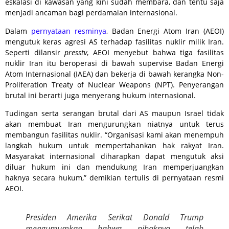
eskalasi di kawasan yang kini sudah membara, dan tentu saja
menjadi ancaman bagi perdamaian internasional.
Dalam
pernyataan resminya
, Badan Energi Atom Iran (AEOI)
mengutuk keras agresi AS terhadap fasilitas nuklir milik Iran.
Seperti dilansir
presstv
, AEOI menyebut bahwa tiga fasilitas
nuklir Iran itu beroperasi di bawah supervise Badan Energi
Atom Internasional (IAEA) dan bekerja di bawah kerangka Non-
Proliferation Treaty of Nuclear Weapons (NPT). Penyerangan
brutal ini berarti juga menyerang hukum internasional.
Tudingan serta serangan brutal dari AS maupun Israel tidak
akan membuat Iran mengurungkan niatnya untuk terus
membangun fasilitas nuklir. “Organisasi kami akan menempuh
langkah hukum untuk mempertahankan hak rakyat Iran.
Masyarakat internasional diharapkan dapat mengutuk aksi
diluar hukum ini dan mendukung Iran memperjuangkan
haknya secara hukum,” demikian tertulis di pernyataan resmi
AEOI.
Presiden Amerika Serikat Donald Trump
mengumumkan bahwa pihaknya telah