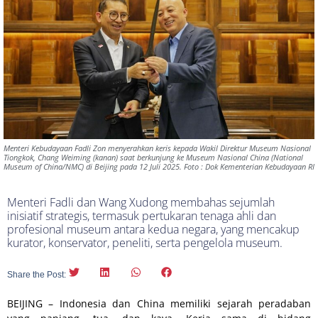
Menteri Kebudayaan Fadli Zon menyerahkan keris kepada Wakil Direktur Museum Nasional
Tiongkok, Chang Weiming (kanan) saat berkunjung ke Museum Nasional China (National
Museum of China/NMC) di Beijing pada 12 Juli 2025. Foto : Dok Kementerian Kebudayaan RI
Menteri Fadli dan Wang Xudong membahas sejumlah
inisiatif strategis, termasuk pertukaran tenaga ahli dan
profesional museum antara kedua negara, yang mencakup
kurator, konservator, peneliti, serta pengelola museum.
Share the Post:
BEIJING – Indonesia dan China memiliki sejarah peradaban