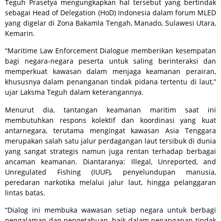
Teguh Prasetya mengungkapkan hal tersebut yang bertindak
sebagai Head of Delegation (HoD) Indonesia dalam forum MLED
yang digelar di Zona Bakamla Tengah, Manado, Sulawesi Utara,
Kemarin.
“Maritime Law Enforcement Dialogue memberikan kesempatan
bagi negara-negara peserta untuk saling berinteraksi dan
memperkuat kawasan dalam menjaga keamanan perairan,
khususnya dalam penanganan tindak pidana tertentu di laut,”
ujar Laksma Teguh dalam keterangannya.
Menurut dia, tantangan keamanan maritim saat ini
membutuhkan respons kolektif dan koordinasi yang kuat
antarnegara, terutama mengingat kawasan Asia Tenggara
merupakan salah satu jalur perdagangan laut tersibuk di dunia
yang sangat strategis namun juga rentan terhadap berbagai
ancaman keamanan. Diantaranya: Illegal, Unreported, and
Unregulated Fishing (IUUF), penyelundupan manusia,
peredaran narkotika melalui jalur laut, hingga pelanggaran
lintas batas.
“Dialog ini membuka wawasan setiap negara untuk berbagi
pengalaman dan pengetahuan, baik dalam penanganan tindak