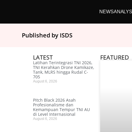
NEWS
ANALYS
Published by ISDS
LATEST
FEATURED
Latihan Terintegrasi TNI 2026,
TNI Kerahkan Drone Kamikaze,
Tank, MLRS hingga Rudal C-
705
August 6, 2026
Pitch Black 2026 Asah
Profesionalisme dan
Kemampuan Tempur TNI AU
di Level Internasional
August 6, 2026