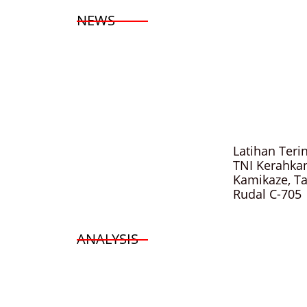
NEWS
Latihan Teri
TNI Kerahka
Kamikaze, T
Rudal C-70
ANALYSIS