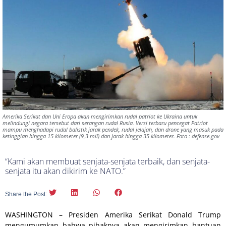
Amerika Serikat dan Uni Eropa akan mengirimkan rudal patriot ke Ukraina untuk
melindungi negara tersebut dari serangan rudal Rusia. Versi terbaru pencegat Patriot
mampu menghadapi rudal balistik jarak pendek, rudal jelajah, dan drone yang masuk pada
ketinggian hingga 15 kilometer (9,3 mil) dan jarak hingga 35 kilometer. Foto : defense.gov
“Kami akan membuat senjata-senjata terbaik, dan senjata-
senjata itu akan dikirim ke NATO.”
Share the Post:
WASHINGTON – Presiden Amerika Serikat Donald Trump
mengumumkan bahwa pihaknya akan mengirimkan bantuan