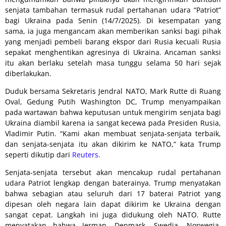
senjata tambahan termasuk rudal pertahanan udara “Patriot”
bagi Ukraina pada Senin (14/7/2025). Di kesempatan yang
sama, ia juga mengancam akan memberikan sanksi bagi pihak
yang menjadi pembeli barang ekspor dari Rusia kecuali Rusia
sepakat menghentikan agresinya di Ukraina. Ancaman sanksi
itu akan berlaku setelah masa tunggu selama 50 hari sejak
diberlakukan.
Duduk bersama Sekretaris Jendral NATO, Mark Rutte di Ruang
Oval, Gedung Putih Washington DC, Trump menyampaikan
pada wartawan bahwa keputusan untuk mengirim senjata bagi
Ukraina diambil karena ia sangat kecewa pada Presiden Rusia,
Vladimir Putin. “Kami akan membuat senjata-senjata terbaik,
dan senjata-senjata itu akan dikirim ke NATO,” kata Trump
seperti dikutip dari
Reuters.
Senjata-senjata tersebut akan mencakup rudal pertahanan
udara Patriot lengkap dengan baterainya. Trump menyatakan
bahwa sebagian atau seluruh dari 17 baterai Patriot yang
dipesan oleh negara lain dapat dikirim ke Ukraina dengan
sangat cepat. Langkah ini juga didukung oleh NATO. Rutte
menyatakan bahwa Jerman, Denmark, Swedia, Norwegia,