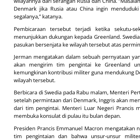
wilayahnya dari serangan Rusia dan China. “Masalah
Denmark jika Rusia atau China ingin menduduki 
segalanya,” katanya.
Pembicaraan tersebut terjadi ketika sekutu-s
menunjukkan dukungan kepada Greenland. Swedia p
pasukan bersenjata ke wilayah tersebut atas perm
Jerman mengatakan dalam sebuah pernyataan ya
akan mengirim tim pengintai ke Greenland un
kemungkinan kontribusi militer guna mendukung
wilayah tersebut.
Berbicara di Swedia pada Rabu malam, Menteri Per
setelah permintaan dari Denmark, Inggris akan meng
dari tim pengintai. Menteri Luar Negeri Prancis
membuka konsulat di pulau itu bulan depan.
Presiden Prancis Emmanuel Macron mengatakan neg
tim pengintaian dan bahwa unsur-unsur milite