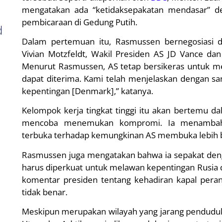
mengatakan ada “ketidaksepakatan mendasar” d
pembicaraan di Gedung Putih.
d
n
Dalam pertemuan itu, Rasmussen bernegosiasi 
Vivian Motzfeldt, Wakil Presiden AS JD Vance da
Menurut Rasmussen, AS tetap bersikeras untuk me
dapat diterima. Kami telah menjelaskan dengan san
kepentingan [Denmark],” katanya.
Kelompok kerja tingkat tinggi itu akan bertemu 
mencoba menemukan kompromi. Ia menambah
terbuka terhadap kemungkinan AS membuka lebih ban
Rasmussen juga mengatakan bahwa ia sepakat d
harus diperkuat untuk melawan kepentingan Rusia d
komentar presiden tentang kehadiran kapal peran
tidak benar.
Meskipun merupakan wilayah yang jarang pendudukn