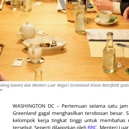
ling kanan) dan Menteri Luar Negeri Greenland Vivian Motzfeldt (palin
en
u
WASHINGTON DC – Pertemuan selama satu jam a
Greenland gagal menghasilkan terobosan besar.
kelompok kerja tingkat tinggi untuk membaha
tersebut. Seperti dilaporkan oleh
BBC
, Menteri Lu